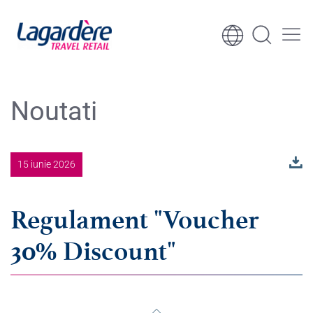
Sari la conținut
Sari la subsol
Noutati
15 iunie 2026
Regulament "Voucher
30% Discount"