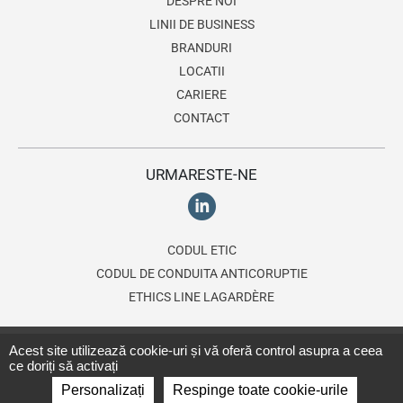
DESPRE NOI
LINII DE BUSINESS
BRANDURI
LOCATII
CARIERE
CONTACT
URMARESTE-NE
CODUL ETIC
CODUL DE CONDUITA ANTICORUPTIE
ETHICS LINE LAGARDÈRE
© 2026 Lagardère Travel Retail, divizie a
Grupului Lagardère
. Toate
Acest site utilizează cookie-uri și vă oferă control asupra a ceea
ce doriți să activați
drepturile rezervate.
Termeni si conditii
-
Politica de confidentialitate
-
Personalizați
Respinge toate cookie-urile
Politica Cookies
-
Politica CCTV
.