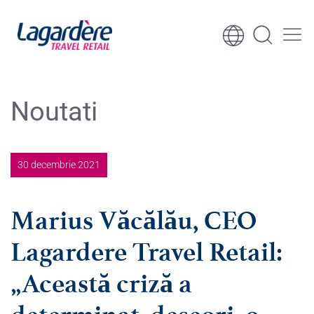
Sari la conținut
Sari la subsol
Noutati
30 decembrie 2021
Marius Văcălău, CEO
Lagardere Travel Retail:
„Această criză a