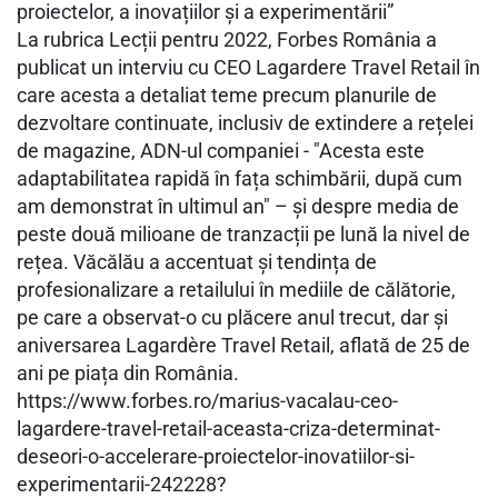
proiectelor, a inovațiilor și a experimentării”
La rubrica Lecții pentru 2022, Forbes România a
publicat un interviu cu CEO Lagardere Travel Retail în
care acesta a detaliat teme precum planurile de
dezvoltare continuate, inclusiv de extindere a rețelei
de magazine, ADN-ul companiei - "Acesta este
adaptabilitatea rapidă în fața schimbării, după cum
am demonstrat în ultimul an" – și despre media de
peste două milioane de tranzacții pe lună la nivel de
rețea. Văcălău a accentuat și tendința de
profesionalizare a retailului în mediile de călătorie,
pe care a observat-o cu plăcere anul trecut, dar și
aniversarea Lagardère Travel Retail, aflată de 25 de
ani pe piața din România.
https://www.forbes.ro/marius-vacalau-ceo-
lagardere-travel-retail-aceasta-criza-determinat-
deseori-o-accelerare-proiectelor-inovatiilor-si-
experimentarii-242228?