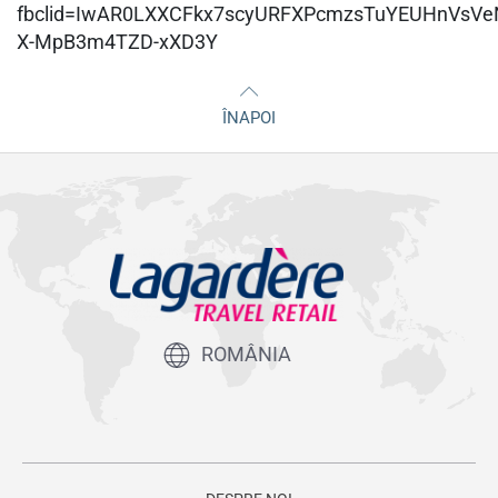
fbclid=IwAR0LXXCFkx7scyURFXPcmzsTuYEUHnVsV
X-MpB3m4TZD-xXD3Y
ÎNAPOI
ROMÂNIA