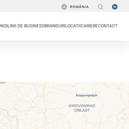
ROMÂNIA
 NOI
LINII DE BUSINESS
BRANDURI
LOCATII
CARIERE
CONTACT