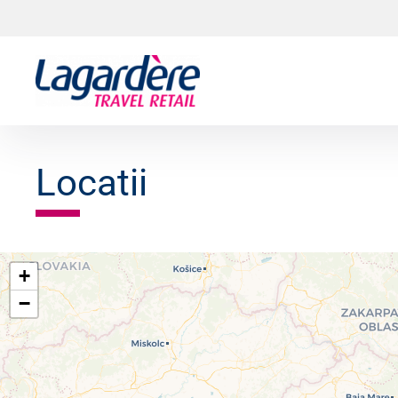
Sari la conținut
Sari la subsol
Locatii
+
−